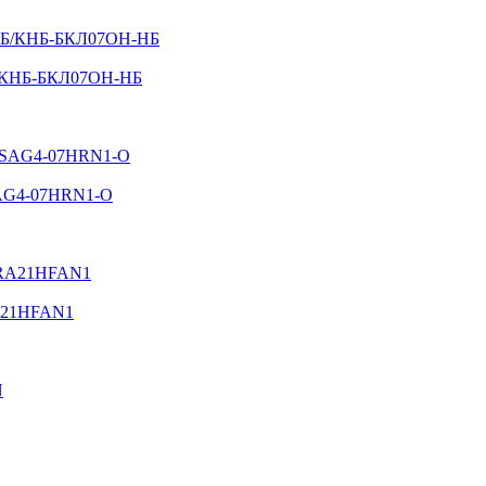
Б/КНБ-БКЛ07ОН-НБ
SAG4-07HRN1-O
RA21HFAN1