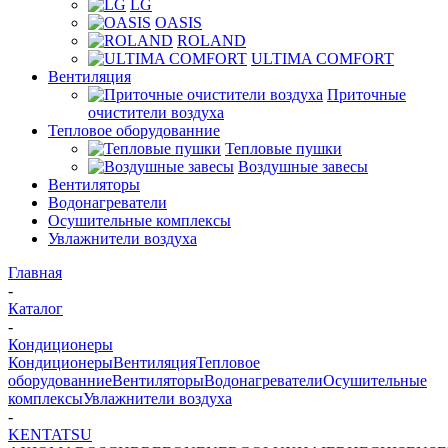
LG
OASIS
ROLAND
ULTIMA COMFORT
Вентиляция
Приточные
очистители воздуха
Тепловое оборудованние
Тепловые пушки
Воздушные завесы
Вентиляторы
Водонагреватели
Осушительные комплексы
Увлажнители воздуха
Главная
-
Каталог
-
Кондиционеры
Кондиционеры
Вентиляция
Тепловое
оборудованние
Вентиляторы
Водонагреватели
Осушительные
комплексы
Увлажнители воздуха
-
KENTATSU