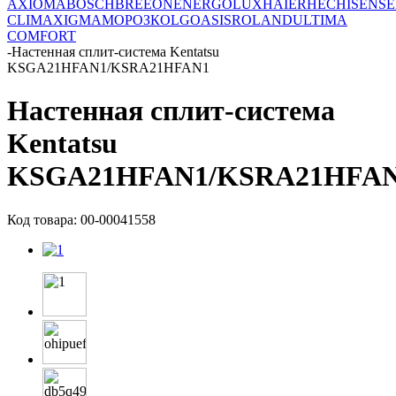
AXIOMA
BOSCH
BREEON
ENERGOLUX
HAIER
HEC
HISENSE
CLIMA
XIGMA
МОРОЗКО
LG
OASIS
ROLAND
ULTIMA
COMFORT
-
Настенная сплит-система Kentatsu
KSGA21HFAN1/KSRA21HFAN1
Настенная сплит-система
Kentatsu
KSGA21HFAN1/KSRA21HFA
Код товара: 00-00041558