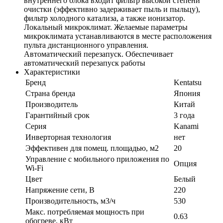
внутреннего блока входит фильтр высокой степени
очистки (эффективно задерживает пыль и пыльцу),
фильтр холодного катализа, а также ионизатор.
Локальный микроклимат. Желаемые параметры
микроклимата устанавливаются в месте расположения
пульта дистанционного управления.
Автоматический перезапуск. Обеспечивает
автоматический перезапуск работы
Характеристики
Бренд
Kentatsu
Страна бренда
Япония
Производитель
Китай
Гарантийный срок
3 года
Серия
Kanami
Инверторная технология
нет
Эффективен для помещ. площадью, м2
20
Управление c мобильного приложения по
Опция
Wi-Fi
Цвет
Белый
Напряжение сети, В
220
Производительность, м3/ч
530
Макс. потребляемая мощность при
0.63
обогреве, кВт