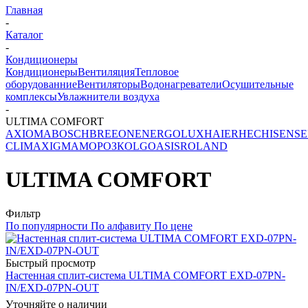
Главная
-
Каталог
-
Кондиционеры
Кондиционеры
Вентиляция
Тепловое
оборудованние
Вентиляторы
Водонагреватели
Осушительные
комплексы
Увлажнители воздуха
-
ULTIMA COMFORT
AXIOMA
BOSCH
BREEON
ENERGOLUX
HAIER
HEC
HISENSE
CLIMA
XIGMA
МОРОЗКО
LG
OASIS
ROLAND
ULTIMA COMFORT
Фильтр
По популярности
По алфавиту
По цене
Быстрый просмотр
Настенная сплит-система ULTIMA COMFORT EXD-07PN-
IN/EXD-07PN-OUT
Уточняйте о наличии