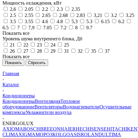
Мощность охлаждения, кВт
2,6
2.05
2.2
2.3
2.35
2.5
2.55
2.65
2.68
2.83
3,21
3.2
3.25
3.5
3.55
4.6
4.8
5,3
5.3
6.15
6.2
6.5
7
7,9
7.05
7.2
8
9.7
Показать все
Уровень шума внутреннего блока, Дб
21
22
23
24
25
26
27
28
29
31
32
35
37
Показать все
Показать
Сбросить
Главная
-
Каталог
-
Кондиционеры
Кондиционеры
Вентиляция
Тепловое
оборудованние
Вентиляторы
Водонагреватели
Осушительные
комплексы
Увлажнители воздуха
-
ENERGOLUX
AXIOMA
BOSCH
BREEON
HAIER
HEC
HISENSE
HITACHI
KEN
CLIMA
XIGMA
МОРОЗКО
LG
OASIS
ROLAND
ULTIMA