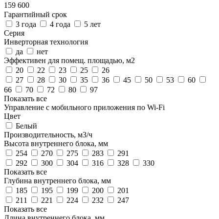
159 600
Гарантийный срок
3 года
4 года
5 лет
Серия
Инверторная технология
да
нет
Эффективен для помещ. площадью, м2
20
22
23
25
26
27
28
30
35
36
45
50
53
60
66
70
72
80
97
Показать все
Управление c мобильного приложения по Wi-Fi
Цвет
Белый
Производительность, м3/ч
Высота внутреннего блока, мм
254
270
275
283
291
292
300
304
316
328
330
Показать все
Глубина внутреннего блока, мм
185
195
199
200
201
211
221
224
232
247
Показать все
Длина внутреннего блока, мм