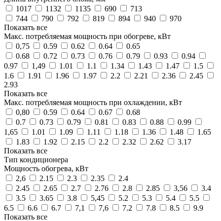
1017
1132
1135
690
713
744
790
792
819
894
940
970
Показать все
Макс. потребляемая мощность при обогреве, кВт
0,75
0.59
0.62
0.64
0.65
0.68
0.72
0.73
0.76
0.79
0.93
0.94
0.97
1,49
1.01
1.1
1.34
1.43
1.47
1.5
1.6
1.91
1.96
1.97
2.2
2.21
2.36
2.45
2.93
Показать все
Макс. потребляемая мощность при охлаждении, кВт
0,80
0.59
0.64
0.67
0.68
0.7
0.73
0.79
0.81
0.83
0.88
0.99
1,65
1.01
1.09
1.11
1.18
1.36
1.48
1.65
1.83
1.92
2.15
2.2
2.32
2.62
3.17
Показать все
Тип кондиционера
Мощность обогрева, кВт
2,6
2.15
2.3
2.35
2.4
2.45
2.65
2.7
2.76
2.8
2.85
3,56
3.4
3.5
3.65
3.8
5,45
5.2
5.3
5.4
5.5
6.5
6.6
6.7
7,1
7,6
7.2
7.8
8.5
9.9
Показать все