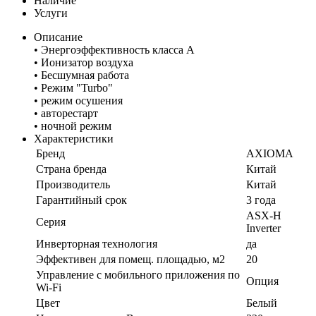
Наличие
Услуги
Описание
• Энергоэффективность класса А
• Ионизатор воздуха
• Бесшумная работа
• Режим "Turbo"
• режим осушения
• авторестарт
• ночной режим
Характеристики
Бренд
AXIOMA
Страна бренда
Китай
Производитель
Китай
Гарантийный срок
3 года
ASX-H
Серия
Inverter
Инверторная технология
да
Эффективен для помещ. площадью, м2
20
Управление c мобильного приложения по
Опция
Wi-Fi
Цвет
Белый