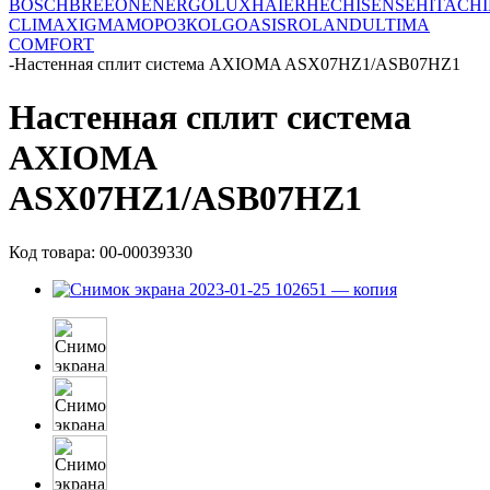
BOSCH
BREEON
ENERGOLUX
HAIER
HEC
HISENSE
HITACHI
CLIMA
XIGMA
МОРОЗКО
LG
OASIS
ROLAND
ULTIMA
COMFORT
-
Настенная сплит система AXIOMA ASX07HZ1/ASB07HZ1
Настенная сплит система
AXIOMA
ASX07HZ1/ASB07HZ1
Код товара: 00-00039330