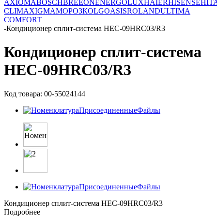
AXIOMA
BOSCH
BREEON
ENERGOLUX
HAIER
HISENSE
HIT
CLIMA
XIGMA
МОРОЗКО
LG
OASIS
ROLAND
ULTIMA
COMFORT
-
Кондиционер сплит-система HEC-09HRC03/R3
Кондиционер сплит-система
HEC-09HRC03/R3
Код товара: 00-55024144
Кондиционер сплит-система HEC-09HRC03/R3
Подробнее