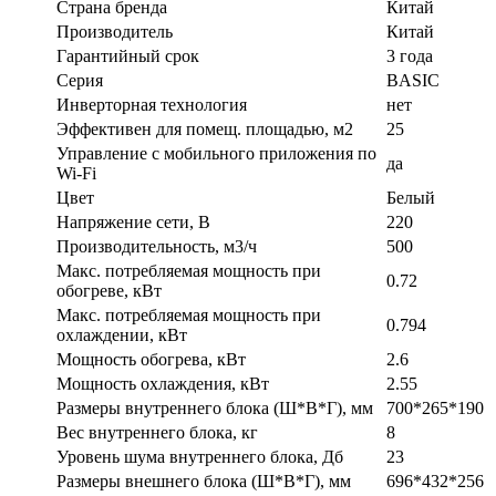
Страна бренда
Китай
Производитель
Китай
Гарантийный срок
3 года
Серия
BASIC
Инверторная технология
нет
Эффективен для помещ. площадью, м2
25
Управление c мобильного приложения по
да
Wi-Fi
Цвет
Белый
Напряжение сети, В
220
Производительность, м3/ч
500
Макс. потребляемая мощность при
0.72
обогреве, кВт
Макс. потребляемая мощность при
0.794
охлаждении, кВт
Мощность обогрева, кВт
2.6
Мощность охлаждения, кВт
2.55
Размеры внутреннего блока (Ш*В*Г), мм
700*265*190
Вес внутреннего блока, кг
8
Уровень шума внутреннего блока, Дб
23
Размеры внешнего блока (Ш*В*Г), мм
696*432*256