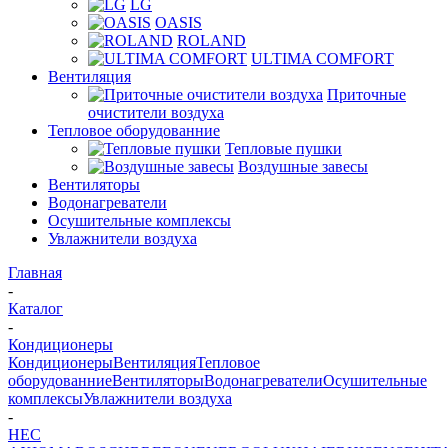
LG
OASIS
ROLAND
ULTIMA COMFORT
Вентиляция
Приточные
очистители воздуха
Тепловое оборудованние
Тепловые пушки
Воздушные завесы
Вентиляторы
Водонагреватели
Осушительные комплексы
Увлажнители воздуха
Главная
-
Каталог
-
Кондиционеры
Кондиционеры
Вентиляция
Тепловое
оборудованние
Вентиляторы
Водонагреватели
Осушительные
комплексы
Увлажнители воздуха
-
HEC