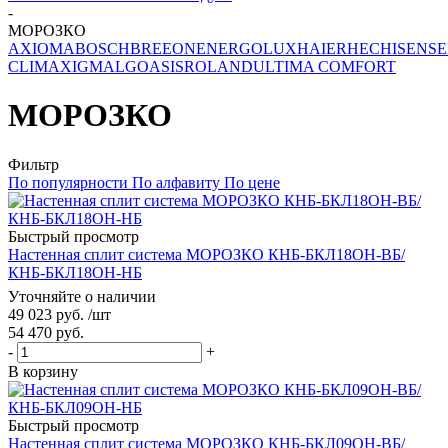
-
МОРОЗКО
AXIOMA
BOSCH
BREEON
ENERGOLUX
HAIER
HEC
HISENSE
CLIMA
XIGMA
LG
OASIS
ROLAND
ULTIMA COMFORT
МОРОЗКО
Фильтр
По популярности
По алфавиту
По цене
Быстрый просмотр
Настенная сплит система МОРОЗКО КНБ-БКЛ18ОН-ВБ/
КНБ-БКЛ18ОН-НБ
Уточняйте о наличии
49 023
руб.
/шт
54 470
руб.
-
+
В корзину
Быстрый просмотр
Настенная сплит система МОРОЗКО КНБ-БКЛ09ОН-ВБ/