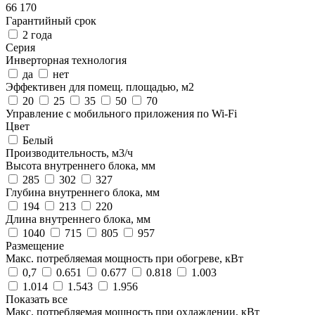
66 170
Гарантийный срок
2 года
Серия
Инверторная технология
да
нет
Эффективен для помещ. площадью, м2
20
25
35
50
70
Управление c мобильного приложения по Wi-Fi
Цвет
Белый
Производительность, м3/ч
Высота внутреннего блока, мм
285
302
327
Глубина внутреннего блока, мм
194
213
220
Длина внутреннего блока, мм
1040
715
805
957
Размещение
Макс. потребляемая мощность при обогреве, кВт
0,7
0.651
0.677
0.818
1.003
1.014
1.543
1.956
Показать все
Макс. потребляемая мощность при охлаждении, кВт