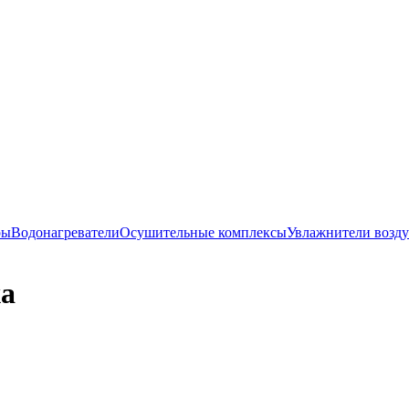
ры
Водонагреватели
Осушительные комплексы
Увлажнители возду
ха