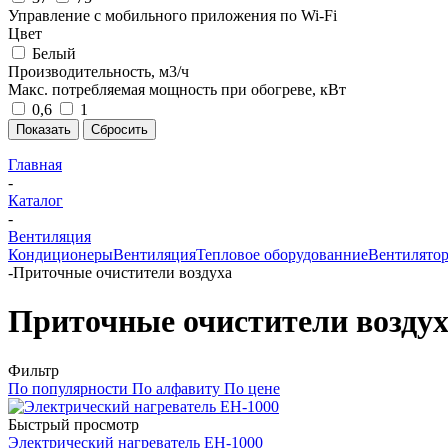
Управление c мобильного приложения по Wi-Fi
Цвет
Белый
Производительность, м3/ч
Макс. потребляемая мощность при обогреве, кВт
0,6
1
Показать
Сбросить
Главная
-
Каталог
-
Вентиляция
Кондиционеры
Вентиляция
Тепловое оборудованние
Вентилято
-
Приточные очистители воздуха
Приточные очистители возду
Фильтр
По популярности
По алфавиту
По цене
Быстрый просмотр
Электрический нагреватель EH-1000