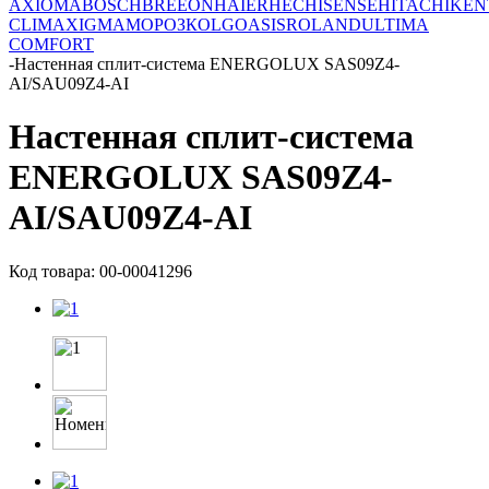
AXIOMA
BOSCH
BREEON
HAIER
HEC
HISENSE
HITACHI
KEN
CLIMA
XIGMA
МОРОЗКО
LG
OASIS
ROLAND
ULTIMA
COMFORT
-
Настенная сплит-система ENERGOLUX SAS09Z4-
AI/SAU09Z4-AI
Настенная сплит-система
ENERGOLUX SAS09Z4-
AI/SAU09Z4-AI
Код товара: 00-00041296