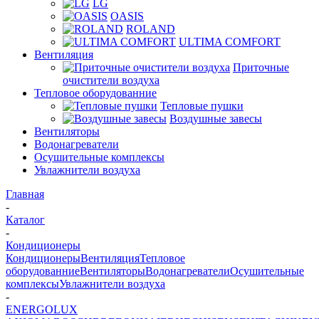
LG
OASIS
ROLAND
ULTIMA COMFORT
Вентиляция
Приточные
очистители воздуха
Тепловое оборудованние
Тепловые пушки
Воздушные завесы
Вентиляторы
Водонагреватели
Осушительные комплексы
Увлажнители воздуха
Главная
-
Каталог
-
Кондиционеры
Кондиционеры
Вентиляция
Тепловое
оборудованние
Вентиляторы
Водонагреватели
Осушительные
комплексы
Увлажнители воздуха
-
ENERGOLUX