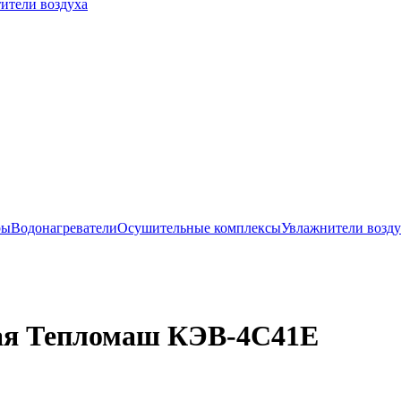
ители воздуха
ры
Водонагреватели
Осушительные комплексы
Увлажнители возду
кая Тепломаш КЭВ-4С41Е