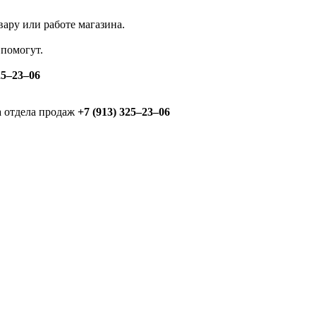
ару или работе магазина.
помогут.
25‒23‒06
а отдела продаж
+7 (913) 325‒23‒06