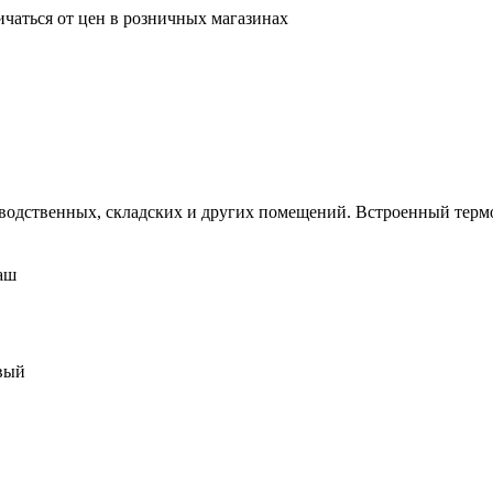
ичаться от цен в розничных магазинах
зводственных, складских и других помещений. Встроенный термо
аш
вый