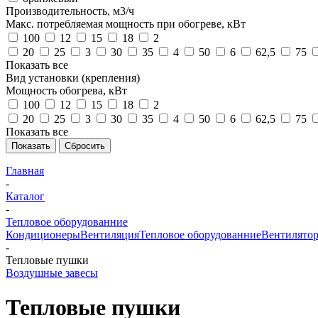
Производительность, м3/ч
Макс. потребляемая мощность при обогреве, кВт
100
12
15
18
2
20
25
3
30
35
4
50
6
62,5
75
Показать все
Вид установки (крепления)
Мощность обогрева, кВт
100
12
15
18
2
20
25
3
30
35
4
50
6
62,5
75
Показать все
Показать
Сбросить
Главная
-
Каталог
-
Тепловое оборудованние
Кондиционеры
Вентиляция
Тепловое оборудованние
Вентилято
-
Тепловые пушки
Воздушные завесы
Тепловые пушки