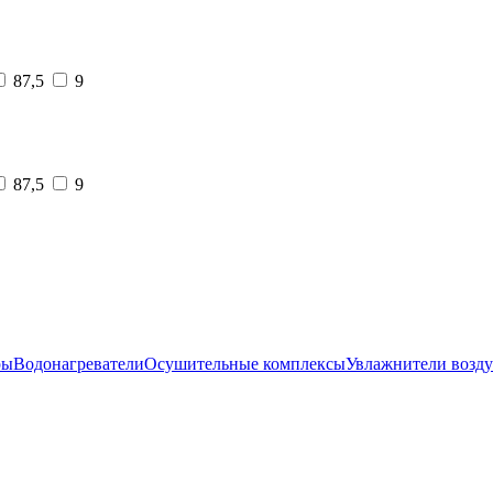
87,5
9
87,5
9
ры
Водонагреватели
Осушительные комплексы
Увлажнители возду